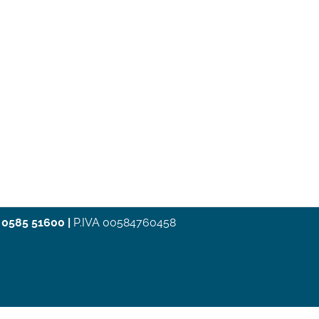
 0585 51600
|
P.IVA 00584760458