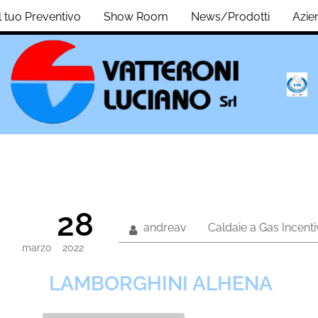
il tuo Preventivo
Show Room
News/Prodotti
Azie
28
andreav
Caldaie a Gas
Incenti
marzo
2022
LAMBORGHINI ALHENA