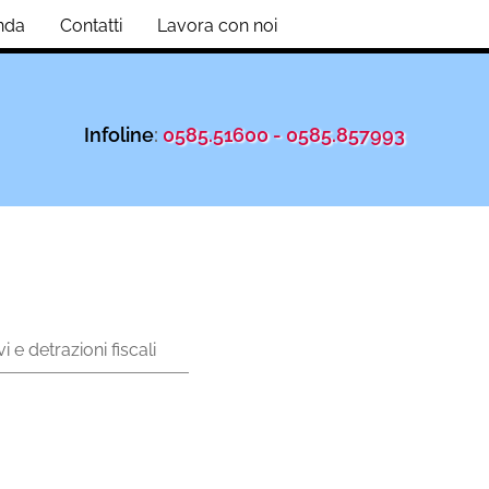
nda
Contatti
Lavora con noi
Infoline
:
0585.51600 - 0585.857993
vi e detrazioni fiscali