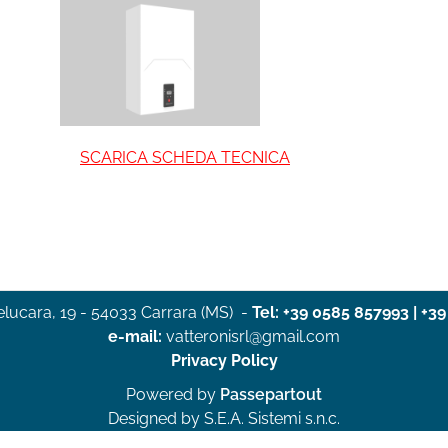
SCARICA SCHEDA TECNICA
elucara, 19 - 54033 Carrara (MS)
-
Tel:
+39 0585 857993
|
+39
e-mail:
vatteronisrl@gmail.com
Privacy Policy
Powered by
Passepartout
Designed by S.E.A. Sistemi s.n.c.