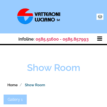
Op
Infoline
:
0585.51600 - 0585.857993
Show Room
Home
Show Room
Gallery 1