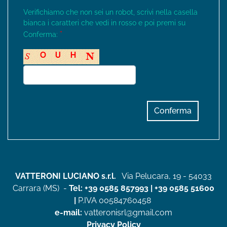
Verifichiamo che non sei un robot, scrivi nella casella
bianca i caratteri che vedi in rosso e poi premi su
*
Conferma:
VATTERONI LUCIANO s.r.l.
Via Pelucara, 19 - 54033
Carrara (MS)
-
Tel:
+39 0585 857993
|
+39 0585 51600
|
P.IVA 00584760458
e-mail:
vatteronisrl@gmail.com
Privacy Policy