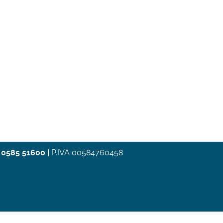
 0585 51600
|
P.IVA 00584760458