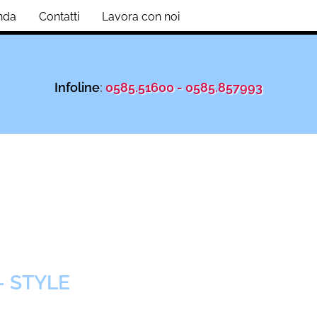
nda
Contatti
Lavora con noi
Infoline
:
0585.51600 - 0585.857993
- STYLE