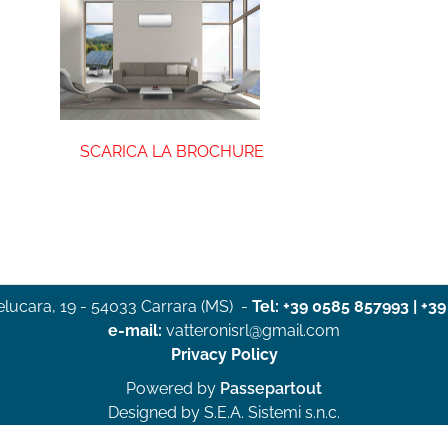
SCARICA LA BROCHURE
elucara, 19 - 54033 Carrara (MS)
-
Tel:
+39 0585 857993
|
+39
e-mail:
vatteronisrl@gmail.com
Privacy Policy
Powered by
Passepartout
Designed by S.E.A. Sistemi s.n.c.