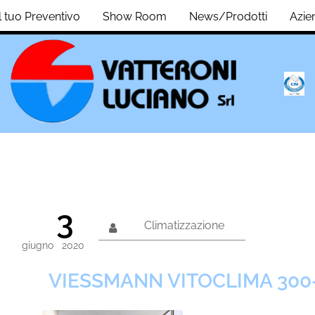
il tuo Preventivo
Show Room
News/Prodotti
Azie
3
Climatizzazione
giugno
2020
VIESSMANN VITOCLIMA 300